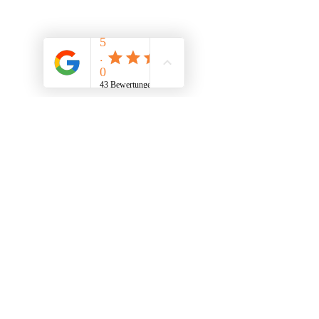
Kind beim kreativen Ausdruck zur 
Stressbewältigung
Deine ersten Schritte zu 
mehr Balance – Jetzt 
starten!
Vielleicht fragst du dich jetzt: Wie fange ich 
am besten an? Hier sind drei einfache 
Schritte, die du heute noch umsetzen 
kannst:
Bewusst atmen:
 Nimm dir mehrmals 
am Tag eine Minute Zeit, um tief und 